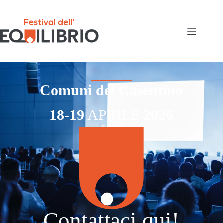
Comuni del Casentino
18-19
APRILE
2026
Contattaci qui!