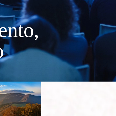
ento,
o