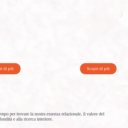
l’ingegneria
Giornalista
imo Accoto
Marianna Aprile
i di più
Scopri di più
mpo per trovare la nostra essenza relazionale, il valore del
ondità e alla ricerca interiore.