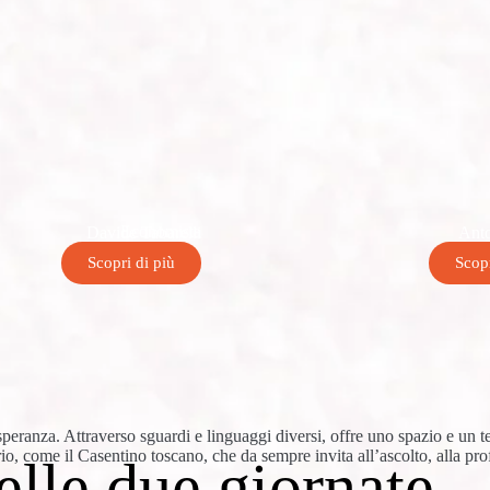
Scrittore
Filosofo del
Antonio Ferrara
Cos
Scopri di più
Scopr
peranza. Attraverso sguardi e linguaggi diversi, offre uno spazio e un te
orio, come il Casentino toscano, che da sempre invita all’ascolto, alla prof
lle due giornate