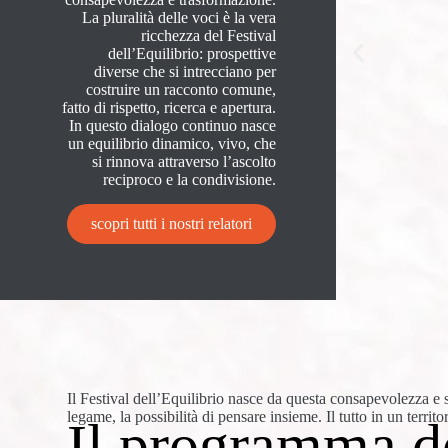
La pluralità delle voci è la vera
ricchezza del Festival
dell’Equilibrio: prospettive
diverse che si intrecciano per
costruire un racconto comune,
fatto di rispetto, ricerca e apertura.
In questo dialogo continuo nasce
un equilibrio dinamico, vivo, che
si rinnova attraverso l’ascolto
reciproco e la condivisione.
Economista
Davide Tabarelli
scopri tutti i nostri relatori
Scopri di più
Il Festival dell’Equilibrio nasce da questa consapevolezza e s
legame, la possibilità di pensare insieme. Il tutto in un territ
Il programma de